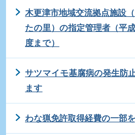
木更津市地域交流拠点施設
たの里）の指定管理者（平成
度まで）
サツマイモ基腐病の発生防
ます
わな猟免許取得経費の一部