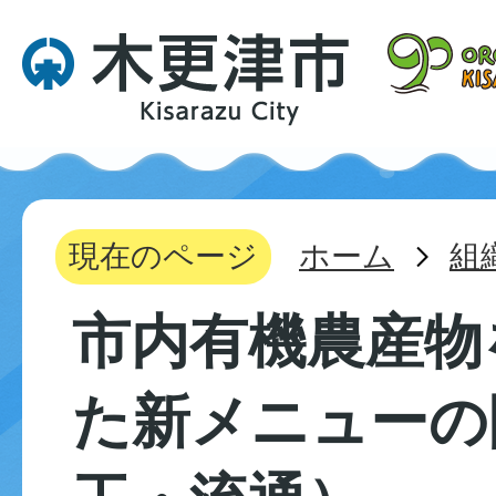
現在のページ
ホーム
組
市内有機農産物
た新メニューの