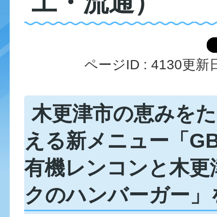
工・流通）
ページID :
4130
更新日
木更津市の恵みを
える新メニュー「G
有機レンコンと木更
クのハンバーガー」