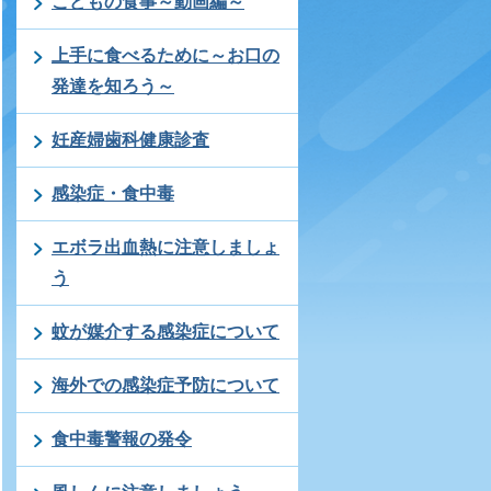
こどもの食事～動画編～
上手に食べるために～お口の
発達を知ろう～
妊産婦歯科健康診査
感染症・食中毒
エボラ出血熱に注意しましょ
う
蚊が媒介する感染症について
海外での感染症予防について
食中毒警報の発令