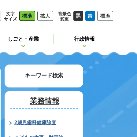
文字
背景色
サイズ
変更
しごと・産業
行政情報
キーワード検索
業務情報
2歳児歯科健康診査