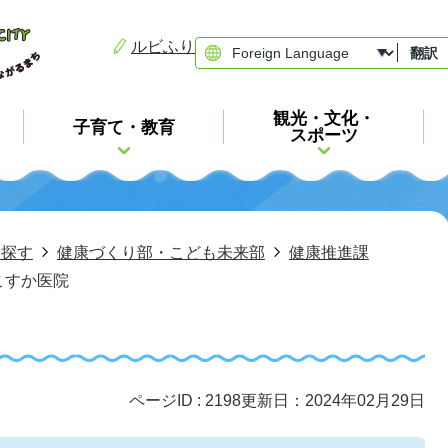
ルビふり
翻訳
観光・文化・
子育て・教育
スポーツ
ら探す
健康づくり部・こども未来部
健康推進課
こすか医院
ページID :
2198
更新日：2024年02月29日