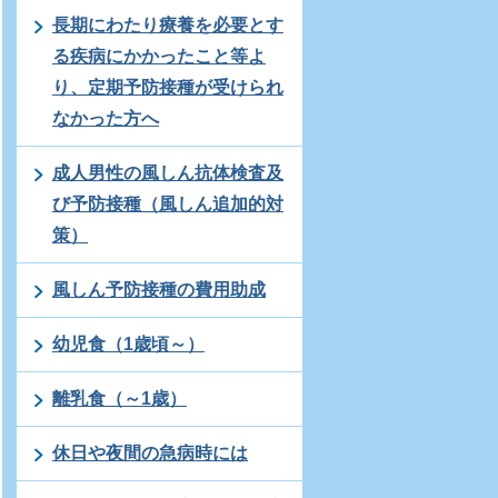
長期にわたり療養を必要とす
る疾病にかかったこと等よ
り、定期予防接種が受けられ
なかった方へ
成人男性の風しん抗体検査及
び予防接種（風しん追加的対
策）
風しん予防接種の費用助成
幼児食（1歳頃～）
離乳食（～1歳）
休日や夜間の急病時には