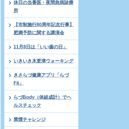
休日の当番医・夜間急病診療
所
【市制施行80周年記念行事】
肥満予防に関する講演会
11月8日は「いい歯の日」
いきいき木更津ウォーキング
きさらづ健康アプリ「らづ
Fit」
らづBody（体組成計）でヘ
ルスチェック
禁煙チャレンジ