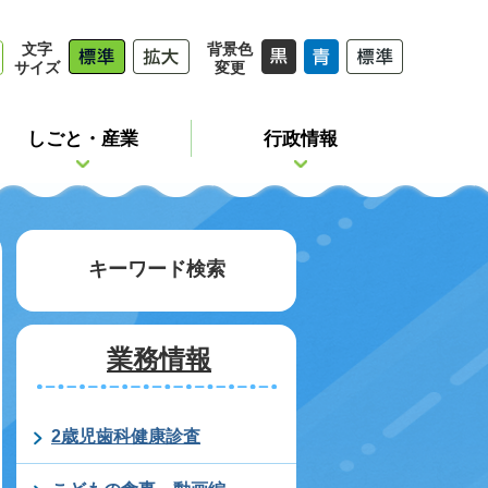
文字
背景色
サイズ
変更
しごと・産業
行政情報
キーワード検索
業務情報
2歳児歯科健康診査