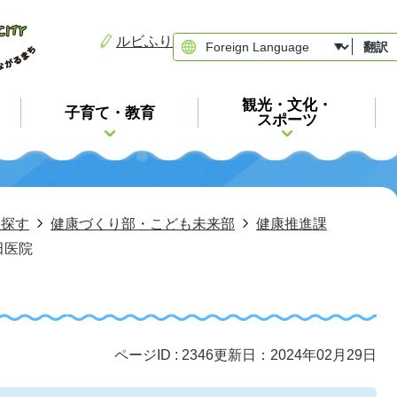
ルビふり
翻訳
観光・文化・
子育て・教育
スポーツ
ら探す
健康づくり部・こども未来部
健康推進課
田医院
ページID :
2346
更新日：2024年02月29日