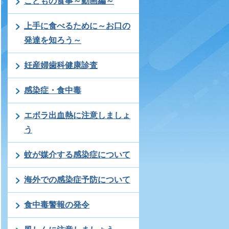
こどもの食事～動画編～
上手に食べるために～お口の
発達を知ろう～
妊産婦歯科健康診査
感染症・食中毒
エボラ出血熱に注意しましょ
う
蚊が媒介する感染症について
海外での感染症予防について
食中毒警報の発令