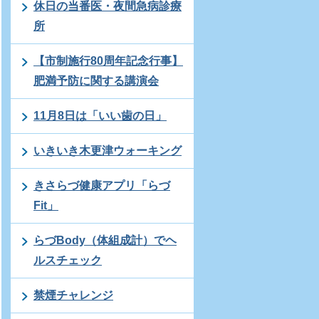
休日の当番医・夜間急病診療
所
【市制施行80周年記念行事】
肥満予防に関する講演会
11月8日は「いい歯の日」
いきいき木更津ウォーキング
きさらづ健康アプリ「らづ
Fit」
らづBody（体組成計）でヘ
ルスチェック
禁煙チャレンジ