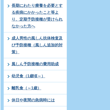
長期にわたり療養を必要とす
る疾病にかかったこと等よ
り、定期予防接種が受けられ
なかった方へ
成人男性の風しん抗体検査及
び予防接種（風しん追加的対
策）
風しん予防接種の費用助成
幼児食（1歳頃～）
離乳食（～1歳）
休日や夜間の急病時には