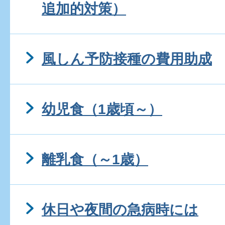
追加的対策）
風しん予防接種の費用助成
幼児食（1歳頃～）
離乳食（～1歳）
休日や夜間の急病時には