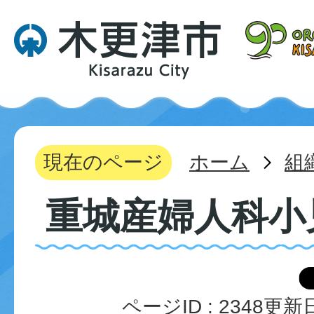
現在のページ
ホーム
組
重城産婦人科小
ページID :
2348
更新日