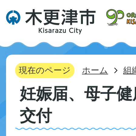
現在のページ
ホーム
組
妊娠届、母子健
交付