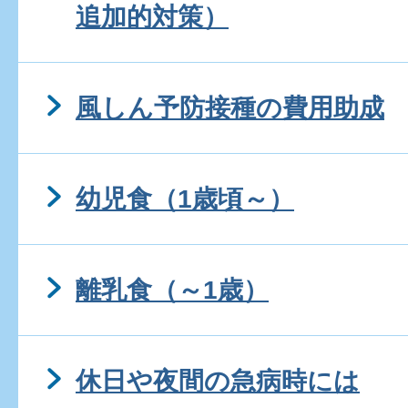
追加的対策）
風しん予防接種の費用助成
幼児食（1歳頃～）
離乳食（～1歳）
休日や夜間の急病時には