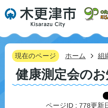
現在のページ
ホーム
組
健康測定会のお
ページID :
778
更新日