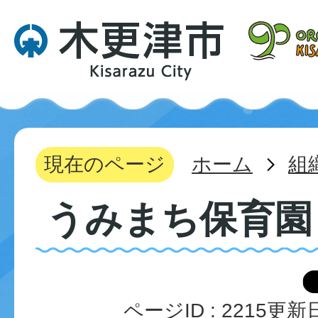
現在のページ
ホーム
組
うみまち保育園
ページID :
2215
更新日