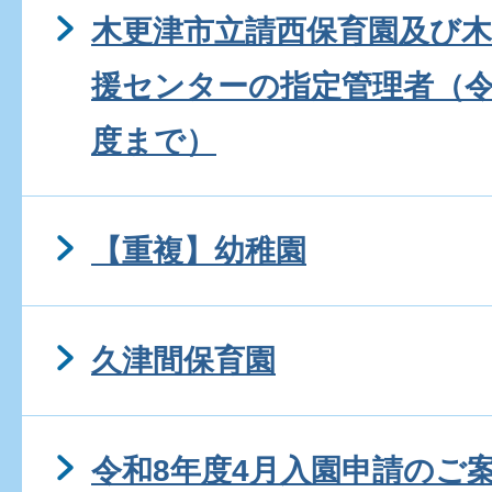
木更津市立請西保育園及び
援センターの指定管理者（令
度まで）
【重複】幼稚園
久津間保育園
令和8年度4月入園申請のご