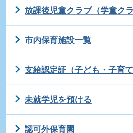
放課後児童クラブ（学童ク
市内保育施設一覧
支給認定証（子ども・子育
未就学児を預ける
認可外保育園