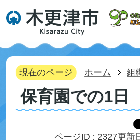
現在のページ
ホーム
組
保育園での1日
ページID :
2327
更新日