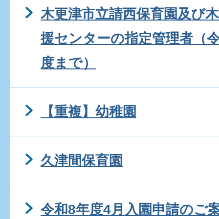
木更津市立請西保育園及び
援センターの指定管理者（令
度まで）
【重複】幼稚園
久津間保育園
令和8年度4月入園申請のご