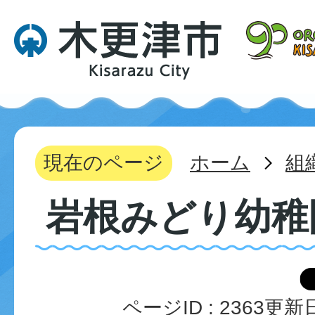
現在のページ
ホーム
組
岩根みどり幼稚
ページID :
2363
更新日