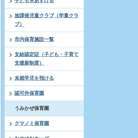
子どもをあずける
放課後児童クラブ（学童クラ
ブ）
市内保育施設一覧
支給認定証（子ども・子育て
支援新制度）
未就学児を預ける
認可外保育園
うみかぜ保育園
クマノミ保育園