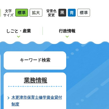
文字
背景色
サイズ
変更
しごと・産業
行政情報
キーワード検索
業務情報
木更津市保育士修学資金貸付
制度