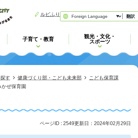
ルビふり
翻訳
観光・文化・
子育て・教育
スポーツ
ら探す
健康づくり部・こども未来部
こども保育課
みかぜ保育園
ページID :
2549
更新日：2024年02月29日