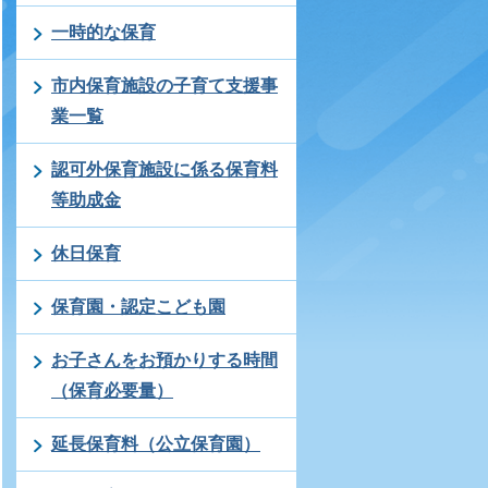
一時的な保育
市内保育施設の子育て支援事
業一覧
認可外保育施設に係る保育料
等助成金
休日保育
保育園・認定こども園
お子さんをお預かりする時間
（保育必要量）
延長保育料（公立保育園）