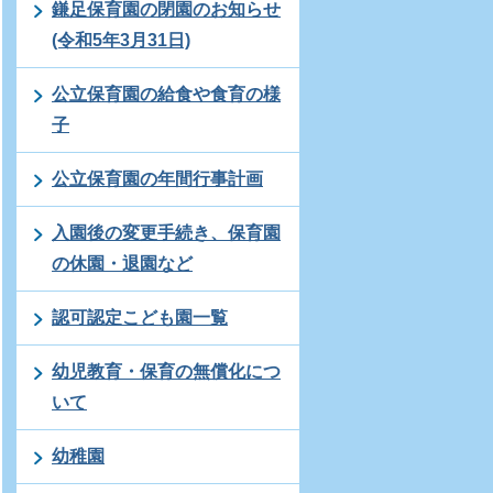
鎌足保育園の閉園のお知らせ
(令和5年3月31日)
公立保育園の給食や食育の様
子
公立保育園の年間行事計画
入園後の変更手続き、保育園
の休園・退園など
認可認定こども園一覧
幼児教育・保育の無償化につ
いて
幼稚園