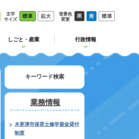
文字
背景色
サイズ
変更
しごと・産業
行政情報
キーワード検索
業務情報
木更津市保育士修学資金貸付
制度