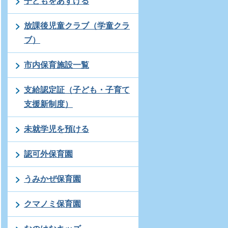
子どもをあずける
放課後児童クラブ（学童クラ
ブ）
市内保育施設一覧
支給認定証（子ども・子育て
支援新制度）
未就学児を預ける
認可外保育園
うみかぜ保育園
クマノミ保育園