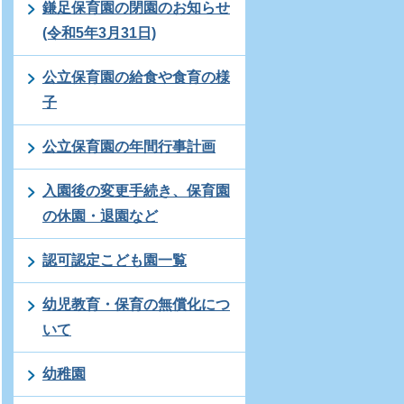
鎌足保育園の閉園のお知らせ
(令和5年3月31日)
公立保育園の給食や食育の様
子
公立保育園の年間行事計画
入園後の変更手続き、保育園
の休園・退園など
認可認定こども園一覧
幼児教育・保育の無償化につ
いて
幼稚園