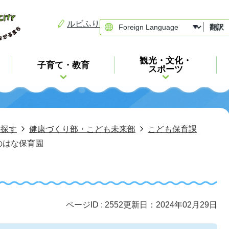
ルビふり
翻訳
観光・文化・
子育て・教育
スポーツ
ら探す
健康づくり部・こども未来部
こども保育課
のはな保育園
ページID :
2552
更新日：2024年02月29日