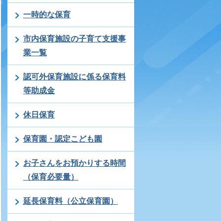
一時的な保育
市内保育施設の子育て支援事
業一覧
認可外保育施設に係る保育料
等助成金
休日保育
保育園・認定こども園
お子さんをお預かりする時間
（保育必要量）
延長保育料（公立保育園）