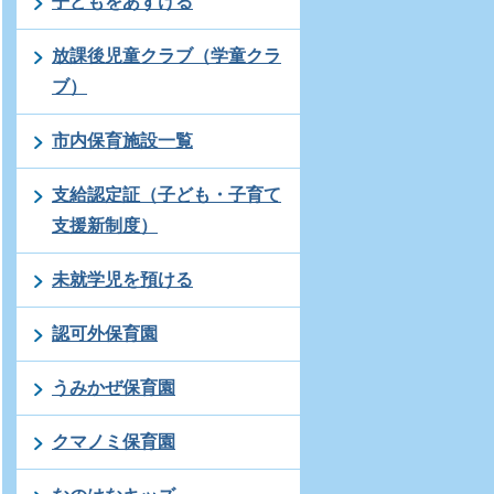
子どもをあずける
放課後児童クラブ（学童クラ
ブ）
市内保育施設一覧
支給認定証（子ども・子育て
支援新制度）
未就学児を預ける
認可外保育園
うみかぜ保育園
クマノミ保育園