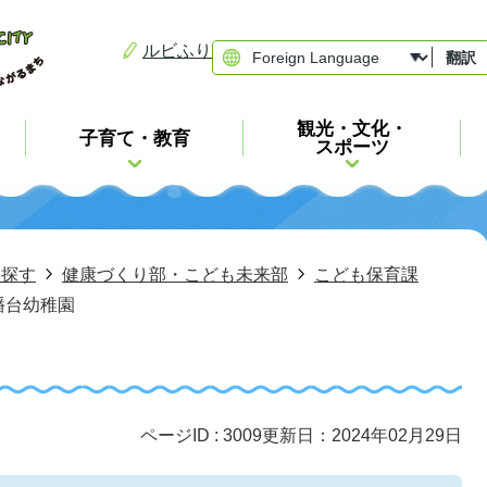
ルビふり
翻訳
観光・文化・
子育て・教育
スポーツ
ら探す
健康づくり部・こども未来部
こども保育課
幡台幼稚園
ページID :
3009
更新日：2024年02月29日