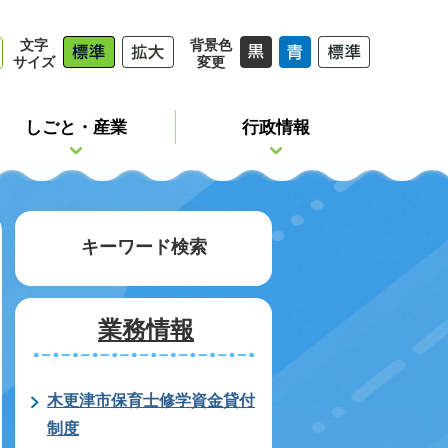
文字
背景色
サイズ
変更
しごと・産業
行政情報
キーワード検索
業務情報
木更津市保育士修学資金貸付
制度