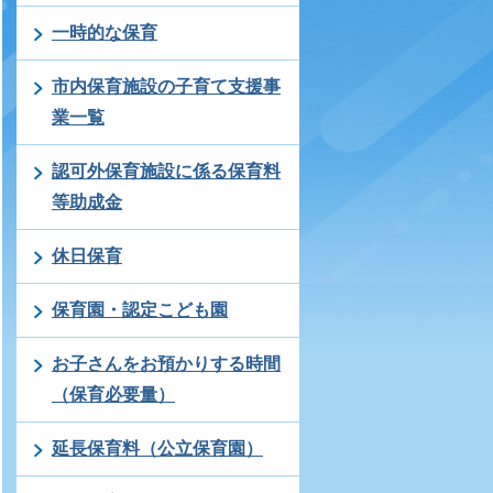
一時的な保育
市内保育施設の子育て支援事
業一覧
認可外保育施設に係る保育料
等助成金
休日保育
保育園・認定こども園
お子さんをお預かりする時間
（保育必要量）
延長保育料（公立保育園）