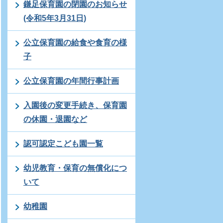
鎌足保育園の閉園のお知らせ
(令和5年3月31日)
公立保育園の給食や食育の様
子
公立保育園の年間行事計画
入園後の変更手続き、保育園
の休園・退園など
認可認定こども園一覧
幼児教育・保育の無償化につ
いて
幼稚園