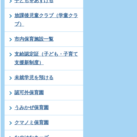
子どもをあずける
放課後児童クラブ（学童クラ
ブ）
市内保育施設一覧
支給認定証（子ども・子育て
支援新制度）
未就学児を預ける
認可外保育園
うみかぜ保育園
クマノミ保育園