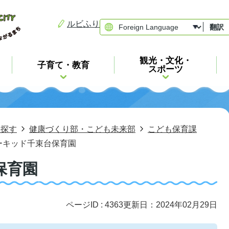
ルビふり
翻訳
観光・文化・
子育て・教育
スポーツ
ら探す
健康づくり部・こども未来部
こども保育課
ーキッド千束台保育園
保育園
ページID :
4363
更新日：2024年02月29日