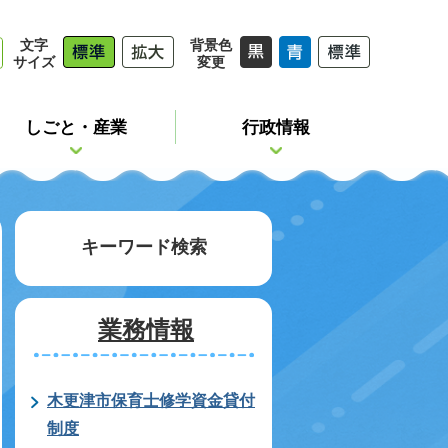
文字
背景色
サイズ
変更
しごと・産業
行政情報
キーワード検索
業務情報
木更津市保育士修学資金貸付
制度