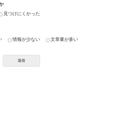
か
見つけにくかった
い
情報が少ない
文章量が多い