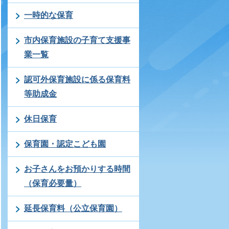
一時的な保育
市内保育施設の子育て支援事
業一覧
認可外保育施設に係る保育料
等助成金
休日保育
保育園・認定こども園
お子さんをお預かりする時間
（保育必要量）
延長保育料（公立保育園）