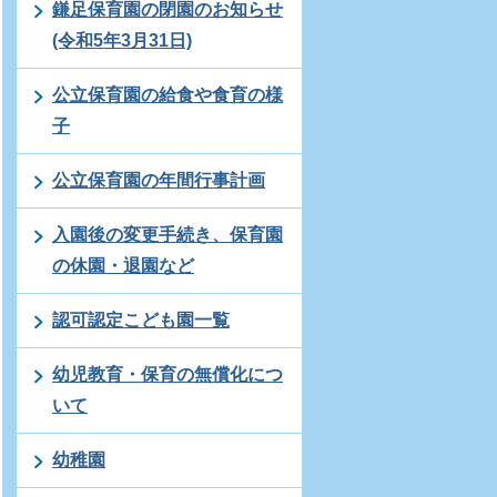
鎌足保育園の閉園のお知らせ
(令和5年3月31日)
公立保育園の給食や食育の様
子
公立保育園の年間行事計画
入園後の変更手続き、保育園
の休園・退園など
認可認定こども園一覧
幼児教育・保育の無償化につ
いて
幼稚園