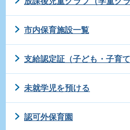
放課後児童クラブ（学童ク
市内保育施設一覧
支給認定証（子ども・子育
未就学児を預ける
認可外保育園