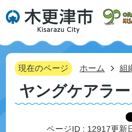
現在のページ
ホーム
組
ヤングケアラー
ページID :
12917
更新日