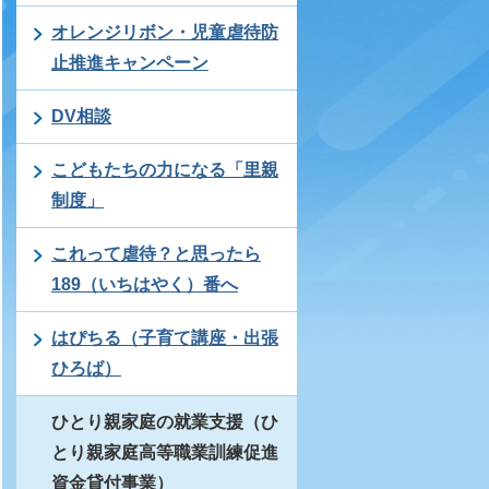
オレンジリボン・児童虐待防
止推進キャンペーン
DV相談
こどもたちの力になる「里親
制度」
これって虐待？と思ったら
189（いちはやく）番へ
はぴちる（子育て講座・出張
ひろば）
ひとり親家庭の就業支援（ひ
とり親家庭高等職業訓練促進
資金貸付事業）