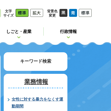
文字
背景色
サイズ
変更
しごと・産業
行政情報
キーワード検索
業務情報
女性に対する暴力をなくす運
動期間