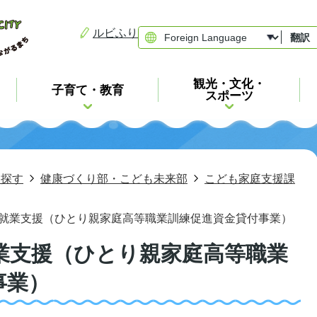
ルビふり
翻訳
観光・文化・
子育て・教育
スポーツ
ら探す
健康づくり部・こども未来部
こども家庭支援課
就業支援（ひとり親家庭高等職業訓練促進資金貸付事業）
業支援（ひとり親家庭高等職業
事業）