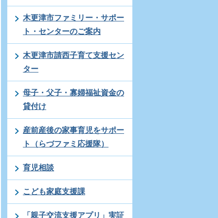
木更津市ファミリー・サポー
ト・センターのご案内
木更津市請西子育て支援セン
ター
母子・父子・寡婦福祉資金の
貸付け
産前産後の家事育児をサポー
ト（らづファミ応援隊）
育児相談
こども家庭支援課
「親子交流支援アプリ」実証