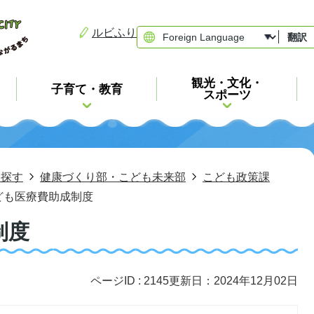
ルビふり
翻訳
観光・文化・
子育て・教育
スポーツ
ら探す
健康づくり部・こども未来部
こども政策課
ども医療費助成制度
制度
ページID :
2145
更新日：2024年12月02日