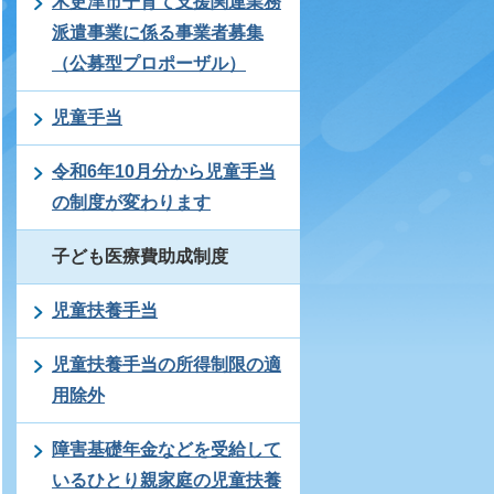
木更津市子育て支援関連業務
派遣事業に係る事業者募集
（公募型プロポーザル）
児童手当
令和6年10月分から児童手当
の制度が変わります
子ども医療費助成制度
児童扶養手当
児童扶養手当の所得制限の適
用除外
障害基礎年金などを受給して
いるひとり親家庭の児童扶養