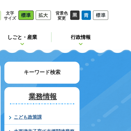
文字
背景色
サイズ
変更
しごと・産業
行政情報
キーワード検索
業務情報
こども政策課