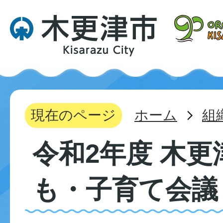
現在のページ
ホーム
組
令和2年度 木
も・子育て会議