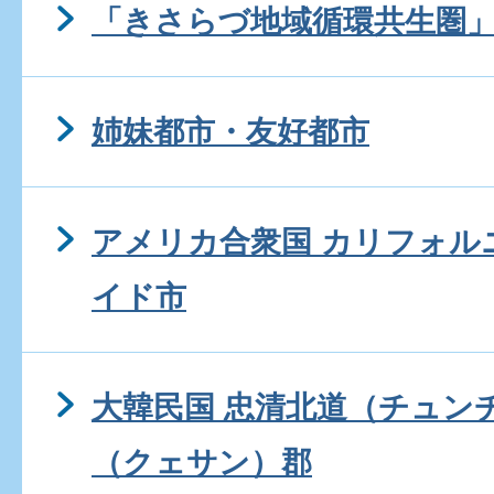
「きさらづ地域循環共生圏
姉妹都市・友好都市
アメリカ合衆国 カリフォル
イド市
大韓民国 忠清北道（チュン
（クェサン）郡