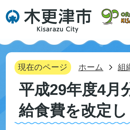
現在のページ
ホーム
組
平成29年度4月
給食費を改定し