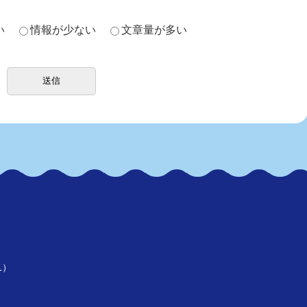
い
情報が少ない
文章量が多い
1）
）