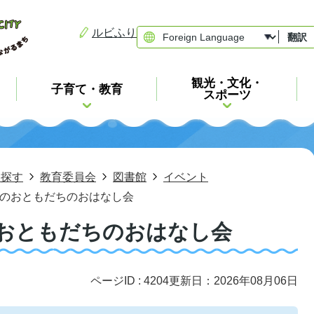
ルビふり
翻訳
観光・文化・
子育て・教育
スポーツ
ら探す
教育委員会
図書館
イベント
いのおともだちのおはなし会
のおともだちのおはなし会
ページID :
4204
更新日：2026年08月06日