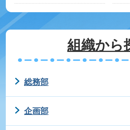
組織から
総務部
企画部