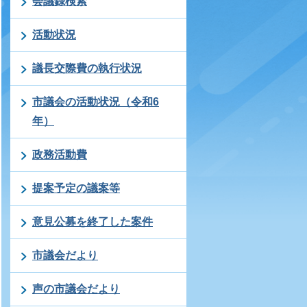
会議録検索
活動状況
議長交際費の執行状況
市議会の活動状況（令和6
年）
政務活動費
提案予定の議案等
意見公募を終了した案件
市議会だより
声の市議会だより