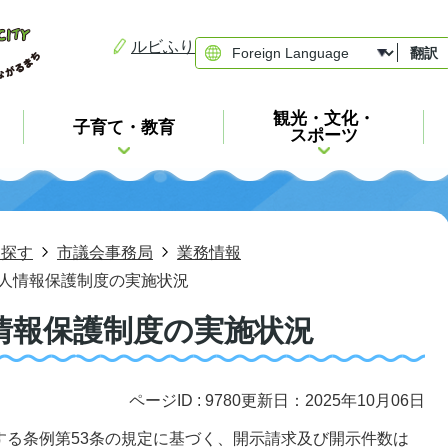
ルビふり
翻訳
観光・文化・
子育て・教育
スポーツ
ら探す
市議会事務局
業務情報
人情報保護制度の実施状況
情報保護制度の実施状況
ページID :
9780
更新日：2025年10月06日
する条例第53条の規定に基づく、開示請求及び開示件数は