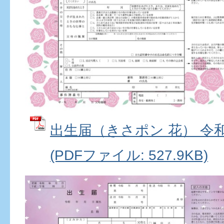
出生届（きさポン 花） 令
(PDFファイル: 527.9KB)