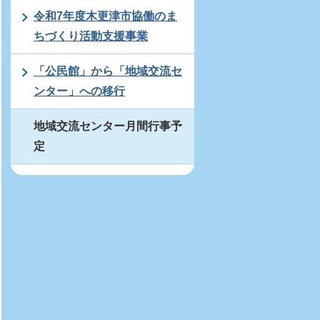
令和7年度木更津市協働のま
ちづくり活動支援事業
「公民館」から「地域交流セ
ンター」への移行
地域交流センター月間行事予
定