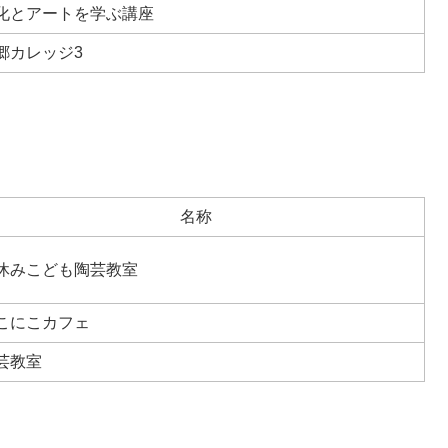
化とアートを学ぶ講座
郷カレッジ3
名称
休みこども陶芸教室
こにこカフェ
芸教室