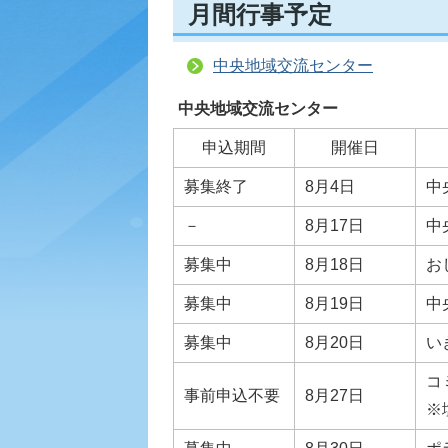
月間行事予定
中央地域交流センター
中央地域交流センター
申込期間
開催日
募集終了
8月4日
中
－
8月17日
中
募集中
8月18日
お
募集中
8月19日
中
募集中
8月20日
い
コ
事前申込不要
8月27日
※