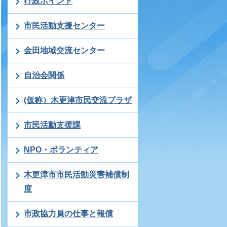
行政ポイント
市民活動支援センター
金田地域交流センター
自治会関係
(仮称）木更津市民交流プラザ
市民活動支援課
NPO・ボランティア
木更津市市民活動災害補償制
度
市政協力員の仕事と報償