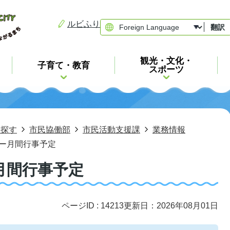
ルビふり
翻訳
観光・文化・
子育て・教育
スポーツ
ら探す
市民協働部
市民活動支援課
業務情報
ー月間行事予定
月間行事予定
ページID :
14213
更新日：2026年08月01日