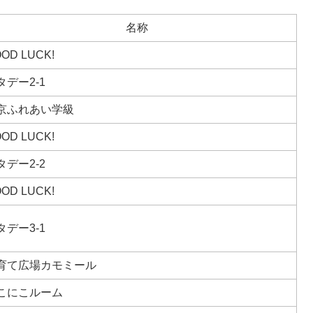
名称
OD LUCK!
タデー2-1
京ふれあい学級
OD LUCK!
タデー2-2
OD LUCK!
タデー3-1
育て広場カモミール
こにこルーム