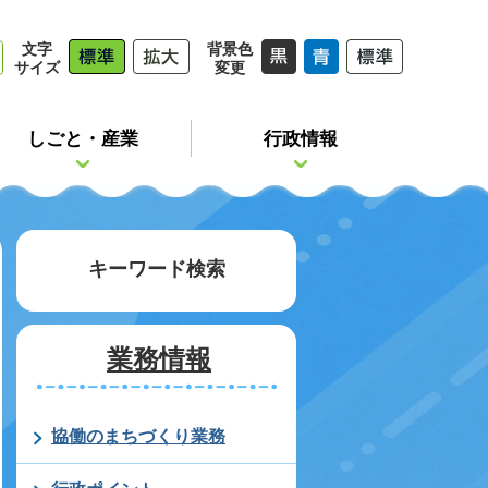
文字
背景色
サイズ
変更
しごと・産業
行政情報
キーワード検索
業務情報
協働のまちづくり業務