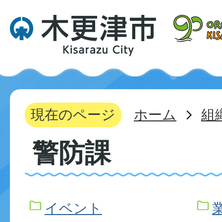
現在のページ
ホーム
組
警防課
イベント