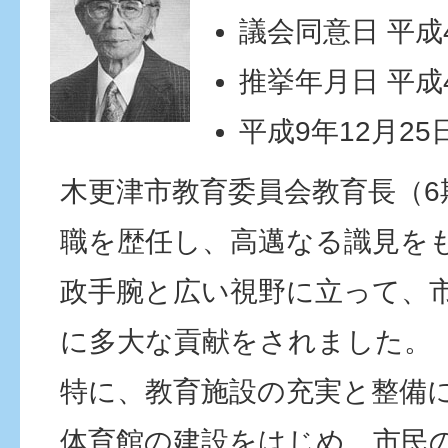
議会同意日 平成4
推挙年月日 平成
平成9年12月25
木更津市教育委員会教育長（6
職を歴任し、高邁なる識見を
政手腕と広い視野に立って、
に多大な貢献をされました。
特に、教育施設の充実と整備
体育館の建設をはじめ、市民