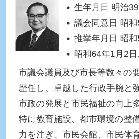
生年月日 明治39
議会同意日 昭和5
推挙年月日 昭和5
昭和64年1月2
市議会議員及び市長等数々の
歴任し、卓越した行政手腕と
市政の発展と市民福祉の向上
特に教育施設、都市環境の整
力を注ぎ、市民会館、市民体