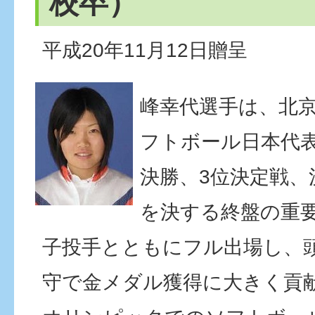
校卒）
平成20年11月12日贈呈
峰幸代選手は、北
フトボール日本代
決勝、3位決定戦、
を決する終盤の重
子投手とともにフル出場し、
守で金メダル獲得に大きく貢