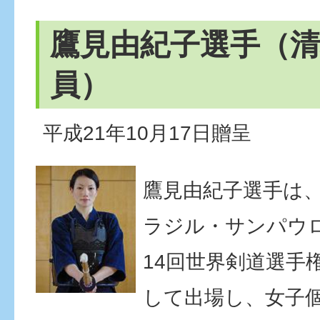
鷹見由紀子選手（清
員）
平成21年10月17日贈呈
鷹見由紀子選手は、
ラジル・サンパウ
14回世界剣道選手
して出場し、女子