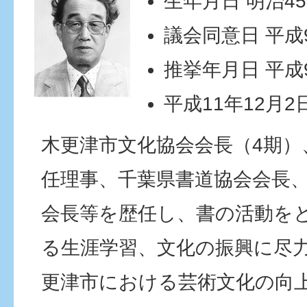
生年月日 明治45
議会同意日 平成9
推挙年月日 平成
平成11年12月2
木更津市文化協会会長（4期）
任理事、千葉県書道協会会長
会長等を歴任し、書の活動を
る生涯学習、文化の振興に尽
更津市における芸術文化の向