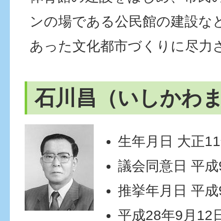
ンの場である公民館の建設な
あった文化都市づくりに尽力
石川昌（いしかわ
生年月日 大正11
議会同意日 平成9
推挙年月日 平成
平成28年9月12