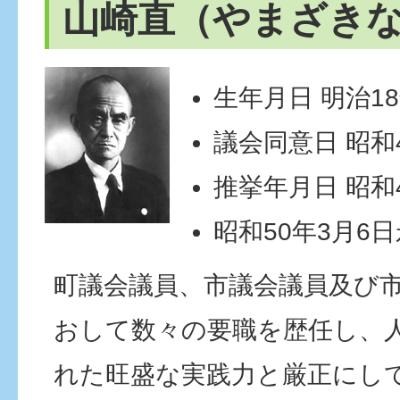
山崎直（やまざき
生年月日 明治18
議会同意日 昭和4
推挙年月日 昭和4
昭和50年3月6
町議会議員、市議会議員及び
おして数々の要職を歴任し、
れた旺盛な実践力と厳正にし