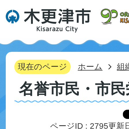
現在のページ
ホーム
組
名誉市民・市民
ページID :
2795
更新日