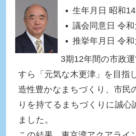
生年月日 昭和14
議会同意日 令和
推挙年月日 令和
3期12年間の市政
すら「元気な木更津」を目指
造性豊かなまちづくり、市民
りを持てるまちづくりに誠心
ました。
この結果、東京湾アクアライ