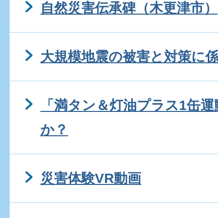
自然災害伝承碑（木更津市）
大規模地震の被害と対策に
「満タン＆灯油プラス1缶運
か？
災害体験VR動画