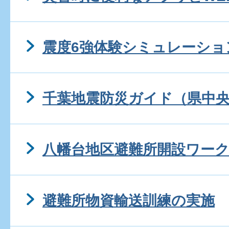
震度6強体験シミュレーショ
千葉地震防災ガイド（県中
八幡台地区避難所開設ワー
避難所物資輸送訓練の実施