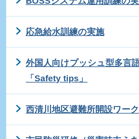
BOSSシステム運用訓練の
応急給水訓練の実施
外国人向けプッシュ型多言
「Safety tips」
西清川地区避難所開設ワー