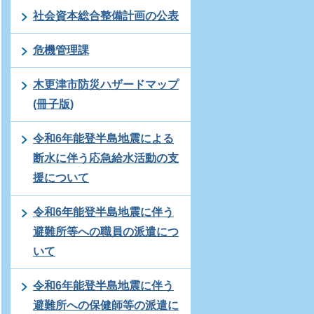
社会資本総合整備計画の公表
危機管理課
木更津市防災ハザードマップ
(冊子版)
令和6年能登半島地震による
断水に伴う応急給水活動の支
援について
令和6年能登半島地震に伴う
避難所等への職員の派遣につ
いて
令和6年能登半島地震に伴う
避難所への保健師等の派遣に