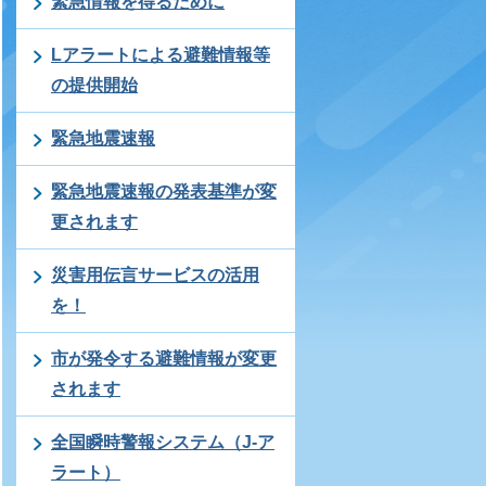
緊急情報を得るために
Lアラートによる避難情報等
の提供開始
緊急地震速報
緊急地震速報の発表基準が変
更されます
災害用伝言サービスの活用
を！
市が発令する避難情報が変更
されます
全国瞬時警報システム（J-ア
ラート）