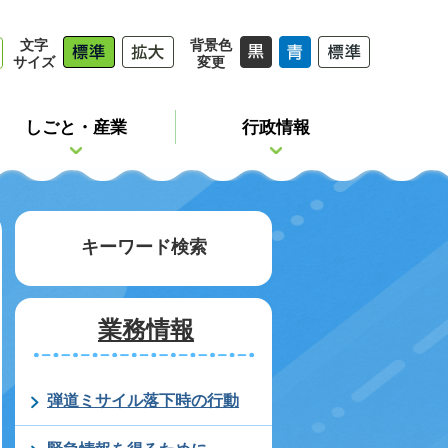
文字
背景色
サイズ
変更
しごと・産業
行政情報
キーワード検索
業務情報
弾道ミサイル落下時の行動