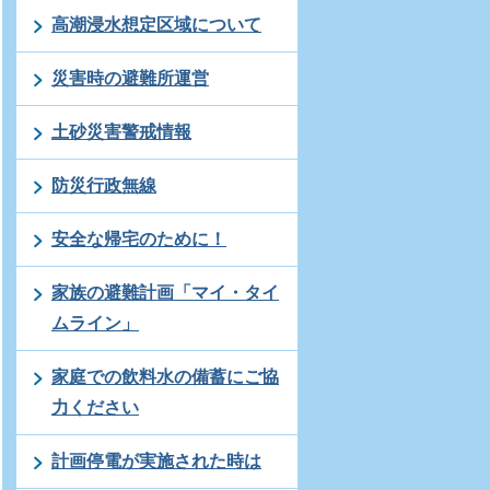
高潮浸水想定区域について
災害時の避難所運営
土砂災害警戒情報
防災行政無線
安全な帰宅のために！
家族の避難計画「マイ・タイ
ムライン」
家庭での飲料水の備蓄にご協
力ください
計画停電が実施された時は