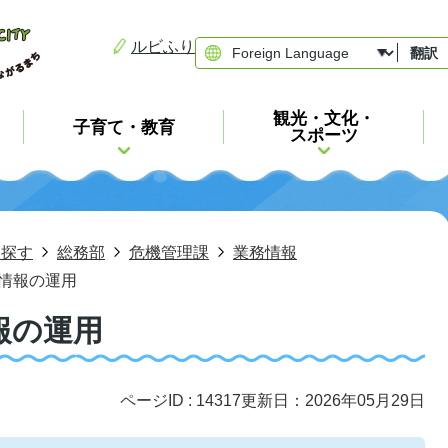
ルビふり
翻訳
観光・文化・
子育て・教育
スポーツ
ら探す
総務部
危機管理課
業務情報
情報の運用
報の運用
ページID :
14317
更新日：2026年05月29日