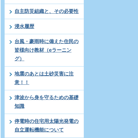
自主防災組織と、その必要性
浸水履歴
台風・豪雨時に備えた住民の
皆様向け教材（eラーニン
グ）
地震のあとは土砂災害に注
意！！
津波から身を守るための基礎
知識
停電時の住宅用太陽光発電の
自立運転機能について