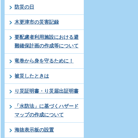
防災の日
木更津市の災害記録
要配慮者利用施設における避
難確保計画の作成等について
竜巻から身を守るために！
被災したときは
り災証明書・り災届出証明書
「水防法」に基づくハザード
マップの作成について
海抜表示板の設置