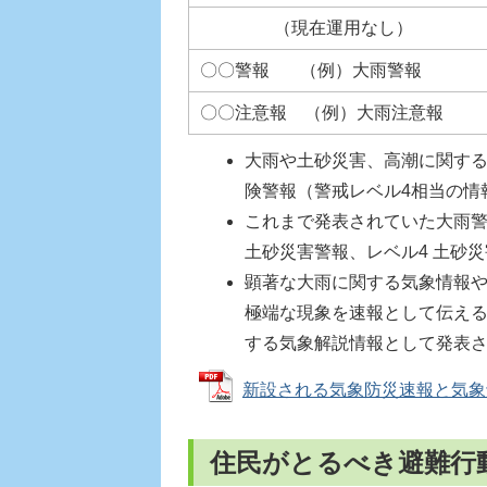
（現在運用なし）
〇〇警報 （例）大雨警報
〇〇注意報 （例）大雨注意報
大雨や土砂災害、高潮に関す
険警報（警戒レベル4相当の情
これまで発表されていた大雨警
土砂災害警報、レベル4 土砂
顕著な大雨に関する気象情報
極端な現象を速報として伝え
する気象解説情報として発表
新設される気象防災速報と気象解説情
住民がとるべき避難行