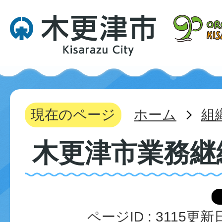
現在のページ
ホーム
組
木更津市業務継
ページID :
3115
更新日