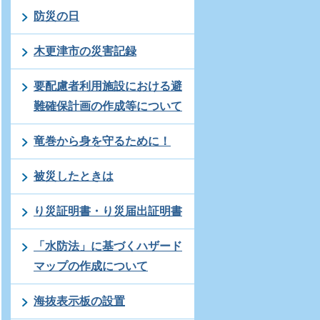
防災の日
木更津市の災害記録
要配慮者利用施設における避
難確保計画の作成等について
竜巻から身を守るために！
被災したときは
り災証明書・り災届出証明書
「水防法」に基づくハザード
マップの作成について
海抜表示板の設置