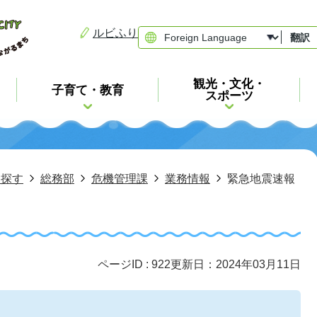
ルビふり
翻訳
観光・文化・
子育て・教育
スポーツ
ら探す
総務部
危機管理課
業務情報
緊急地震速報
ページID :
922
更新日：2024年03月11日