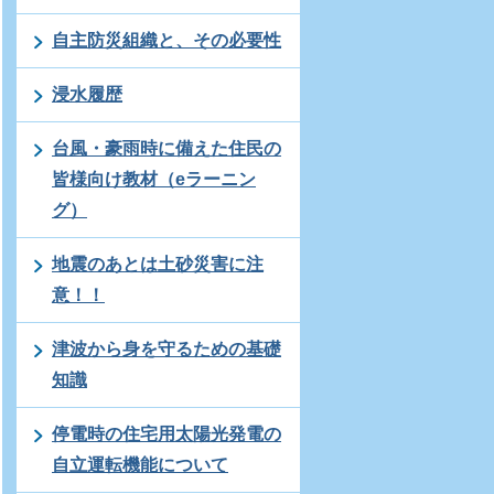
自主防災組織と、その必要性
浸水履歴
台風・豪雨時に備えた住民の
皆様向け教材（eラーニン
グ）
地震のあとは土砂災害に注
意！！
津波から身を守るための基礎
知識
停電時の住宅用太陽光発電の
自立運転機能について