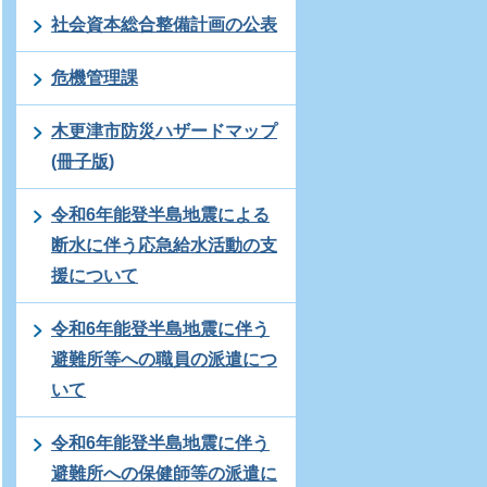
社会資本総合整備計画の公表
危機管理課
木更津市防災ハザードマップ
(冊子版)
令和6年能登半島地震による
断水に伴う応急給水活動の支
援について
令和6年能登半島地震に伴う
避難所等への職員の派遣につ
いて
令和6年能登半島地震に伴う
避難所への保健師等の派遣に