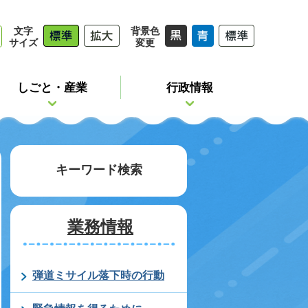
文字
背景色
サイズ
変更
しごと・産業
行政情報
キーワード検索
業務情報
弾道ミサイル落下時の行動