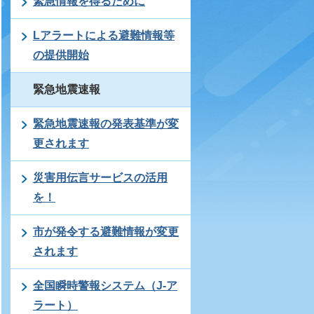
緊急情報を得るために
Lアラートによる避難情報等
の提供開始
緊急地震速報
緊急地震速報の発表基準が変
更されます
災害用伝言サービスの活用
を！
市が発令する避難情報が変更
されます
全国瞬時警報システム（J-ア
ラート）