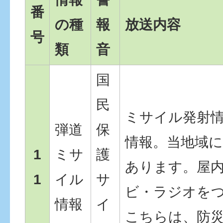
番
の種
報
放送内容
号
類
音
国
民
ミサイル発射
弾道
保
情報。当地域
1
ミサ
護
あります。屋
1
イル
サ
ビ・ラジオを
情報
イ
こちらは、防