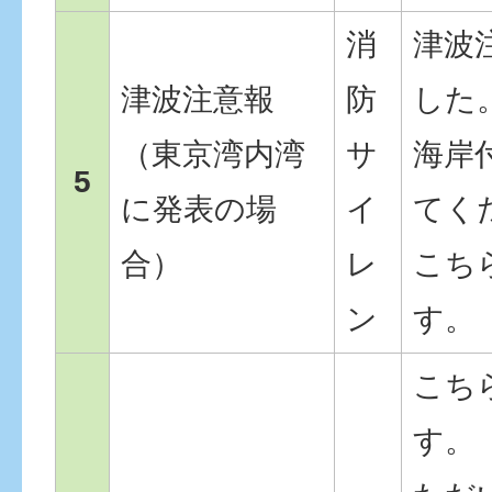
消
津波
津波注意報
防
した
（東京湾内湾
サ
海岸
5
に発表の場
イ
てく
合）
レ
こち
ン
す。
こち
す。