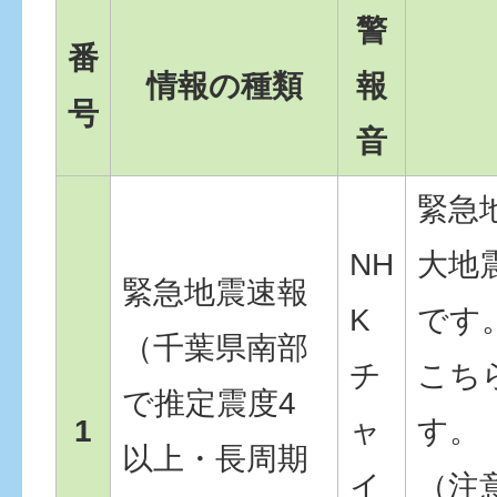
警
番
情報の種類
報
号
音
緊急
NH
大地
緊急地震速報
K
です
（千葉県南部
チ
こち
で推定震度4
1
ャ
す。
以上・長周期
イ
（注