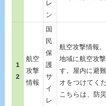
レ
ン
国
民
航空攻撃情報。
保
航空
地域に航空攻
1
護
攻撃
す。屋内に避
2
サ
情報
オをつけてく
イ
こちらは、防
レ