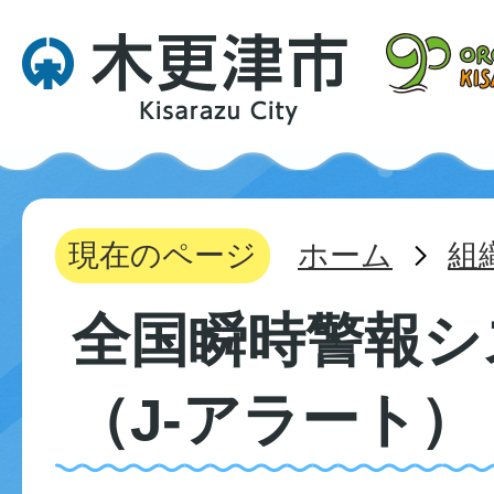
現在のページ
ホーム
組
全国瞬時警報シ
（J-アラート）