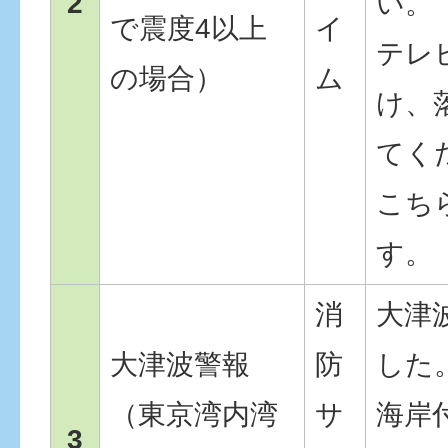
2
い。
で震度4以上
イ
テレ
の場合）
ム
け、
てく
こち
す。
消
大津
大津波警報
防
した
（東京湾内湾
サ
海岸
3