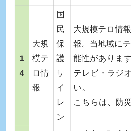
国
民
大規模テロ情
大規
保
報。当地域に
1
模テ
護
能性がありま
4
ロ情
サ
テレビ・ラジ
報
イ
い。
レ
こちらは、防
ン