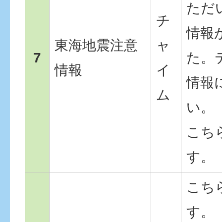
ただ
チ
情報
東海地震注意
ャ
7
た。
情報
イ
情報
ム
い。
こち
す。
こち
す。