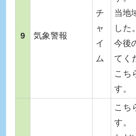
チ
当地
ャ
した
9
気象警報
イ
今後
ム
てく
こち
す。
こち
す。