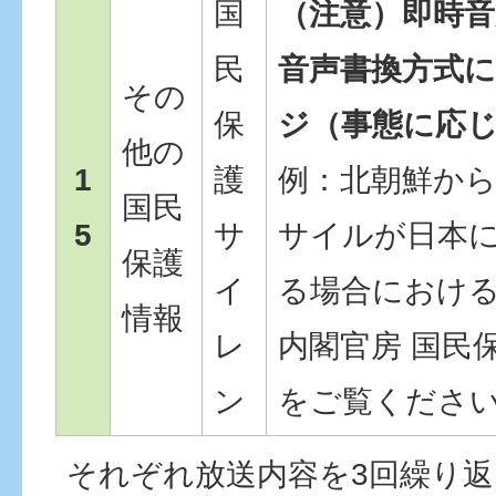
国
（注意）即時音
民
音声書換方式
その
保
ジ（事態に応
他の
1
護
例：北朝鮮か
国民
5
サ
サイルが日本
保護
イ
る場合におけ
情報
レ
内閣官房 国民
ン
をご覧くださ
それぞれ放送内容を3回繰り