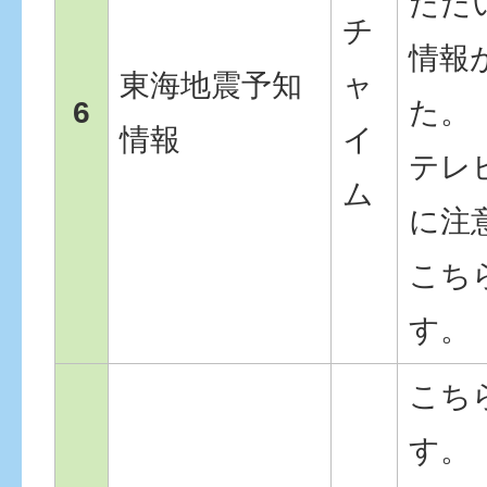
ただ
チ
情報
東海地震予知
ャ
6
た。
情報
イ
テレ
ム
に注
こち
す。
こち
す。