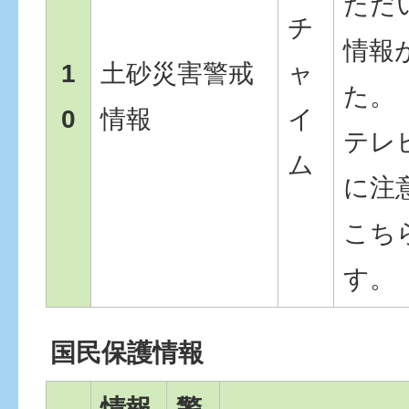
ただ
チ
情報
1
土砂災害警戒
ャ
た。
0
情報
イ
テレ
ム
に注
こち
す。
国民保護情報
情報
警