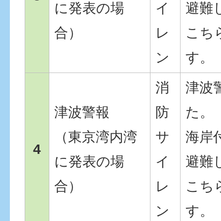
に発表の場
イ
避難
合）
レ
こち
ン
す。
消
津波
津波警報
防
た。
（東京湾内湾
サ
海岸
4
に発表の場
イ
避難
合）
レ
こち
ン
す。