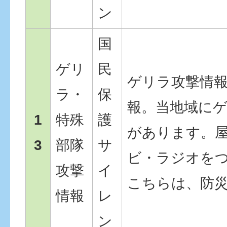
ン
国
ゲリ
民
ゲリラ攻撃情
ラ・
保
報。当地域に
1
特殊
護
があります。
3
部隊
サ
ビ・ラジオを
攻撃
イ
こちらは、防
情報
レ
ン