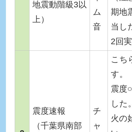
地震動階級3以
ム
期地
上）
音
当し
2回
こち
す。
震度
した
震度速報
チ
火の
（千葉県南部
ャ