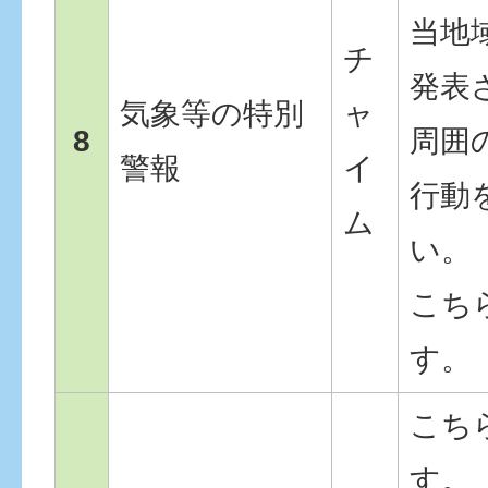
当地
チ
発表
気象等の特別
ャ
8
周囲
警報
イ
行動
ム
い。
こち
す。
こち
す。