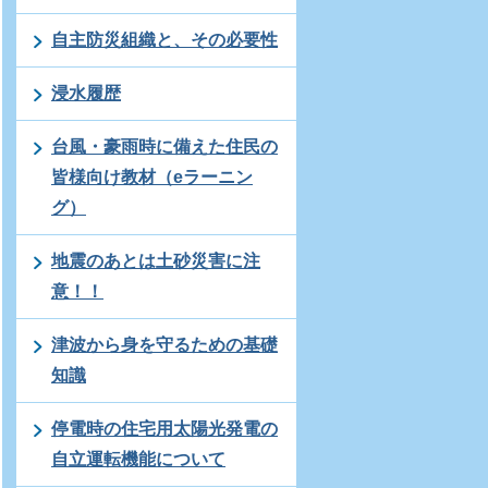
自主防災組織と、その必要性
浸水履歴
台風・豪雨時に備えた住民の
皆様向け教材（eラーニン
グ）
地震のあとは土砂災害に注
意！！
津波から身を守るための基礎
知識
停電時の住宅用太陽光発電の
自立運転機能について