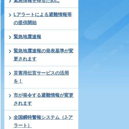
緊急情報を得るために
Lアラートによる避難情報等
の提供開始
緊急地震速報
緊急地震速報の発表基準が変
更されます
災害用伝言サービスの活用
を！
市が発令する避難情報が変更
されます
全国瞬時警報システム（J-ア
ラート）