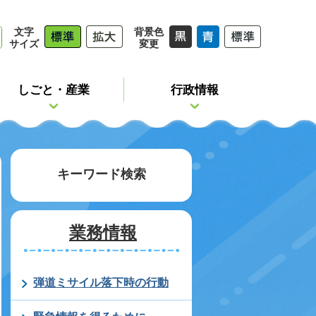
文字
背景色
サイズ
変更
しごと・産業
行政情報
キーワード検索
業務情報
弾道ミサイル落下時の行動