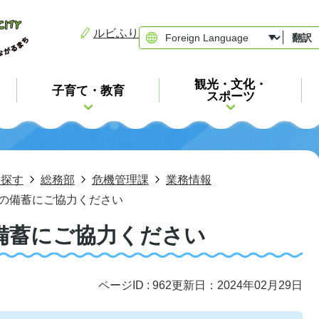
ルビふり
翻訳
観光・文化・
子育て・教育
スポーツ
ら探す
総務部
危機管理課
業務情報
の備蓄にご協力ください
備蓄にご協力ください
ページID :
962
更新日：2024年02月29日