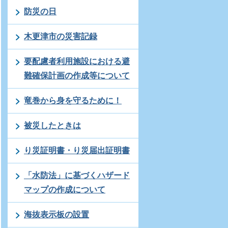
防災の日
木更津市の災害記録
要配慮者利用施設における避
難確保計画の作成等について
竜巻から身を守るために！
被災したときは
り災証明書・り災届出証明書
「水防法」に基づくハザード
マップの作成について
海抜表示板の設置