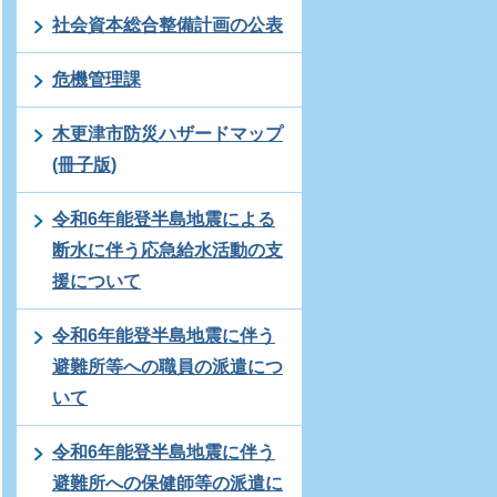
社会資本総合整備計画の公表
危機管理課
木更津市防災ハザードマップ
(冊子版)
令和6年能登半島地震による
断水に伴う応急給水活動の支
援について
令和6年能登半島地震に伴う
避難所等への職員の派遣につ
いて
令和6年能登半島地震に伴う
避難所への保健師等の派遣に