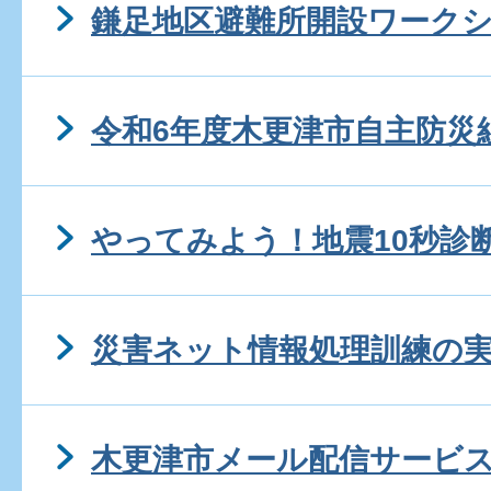
鎌足地区避難所開設ワーク
令和6年度木更津市自主防災
やってみよう！地震10秒診
災害ネット情報処理訓練の
木更津市メール配信サービ