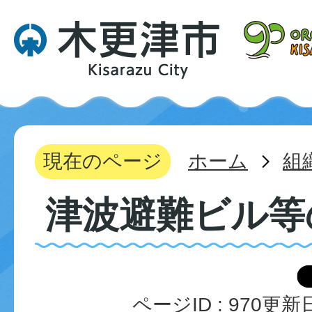
現在のページ
ホーム
組
津波避難ビル等
ページID :
970
更新日