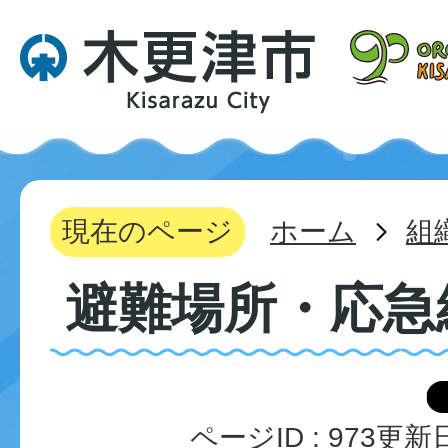
現在のページ
ホーム
組
避難場所・応急
ページID :
973
更新日