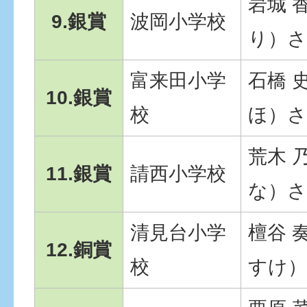
岩城 
9.銀賞
波岡小学校
り）
富来田小学
石橋 
10.銀賞
校
ほ）
荒木 
11.銀賞
請西小学校
な）
清見台小学
檀谷 
12.銅賞
校
すけ