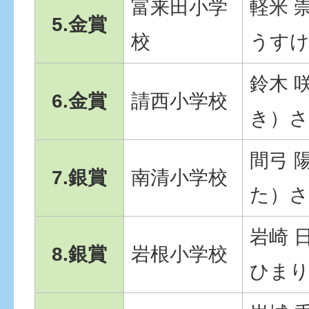
富来田小学
軽米 
5.金賞
校
うす
鈴木 
6.金賞
請西小学校
き）
間弓 
7.銀賞
南清小学校
た）
岩崎 
8.銀賞
岩根小学校
ひま