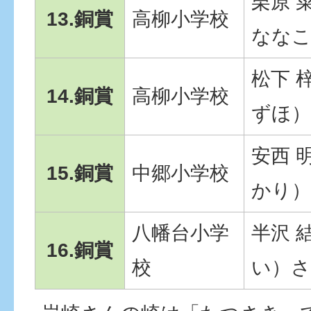
栗原 
13.銅賞
高柳小学校
なな
松下 
14.銅賞
高柳小学校
ずほ
安西 
15.銅賞
中郷小学校
かり
八幡台小学
半沢 
16.銅賞
校
い）