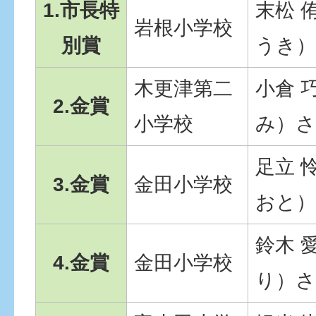
1.市長特
末松 
岩根小学校
別賞
うき
木更津第二
小倉 
2.金賞
小学校
み）
足立 
3.金賞
金田小学校
おと
鈴木 
4.金賞
金田小学校
り）