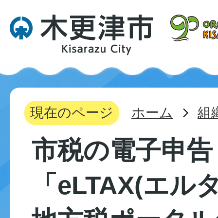
現在のページ
ホーム
組
市税の電子申告
「eLTAX(エル