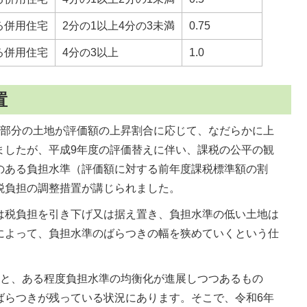
る併用住宅
2分の1以上4分の3未満
0.75
る併用住宅
4分の3以上
1.0
置
大部分の土地が評価額の上昇割合に応じて、なだらかに上
ましたが、平成9年度の評価替えに伴い、課税の公平の観
のある負担水準（評価額に対する前年度課税標準額の割
税負担の調整措置が講じられました。
は税負担を引き下げ又は据え置き、負担水準の低い土地は
によって、負担水準のばらつきの幅を狭めていくという仕
すと、ある程度負担水準の均衡化が進展しつつあるもの
ばらつきが残っている状況にあります。そこで、令和6年