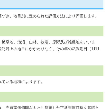
基づき、地目別に定められた評価方法により評価します。
、鉱泉地、池沼、山林、牧場、原野及び雑種地をいいま
登記簿上の地目にかかわりなく、その年の賦課期日（1月1
れている地積によります。
き、売買実例価額をもとに算定した正常売買価格を基礎と