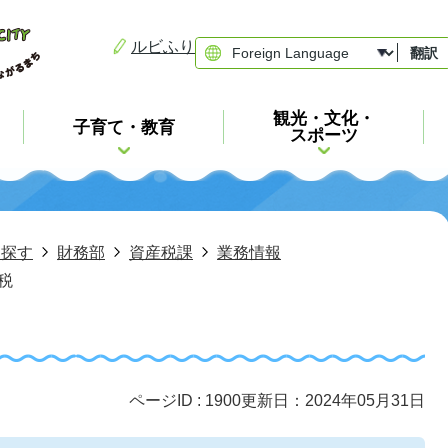
ルビふり
翻訳
観光・文化・
子育て・教育
スポーツ
ら探す
財務部
資産税課
業務情報
税
ページID :
1900
更新日：2024年05月31日