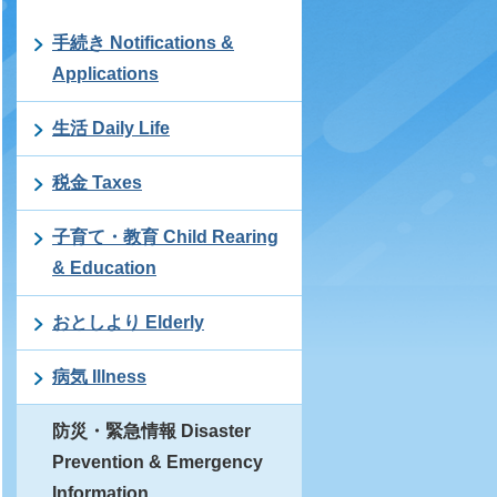
手続き Notifications &
Applications
生活 Daily Life
税金 Taxes
子育て・教育 Child Rearing
& Education
おとしより Elderly
病気 Illness
防災・緊急情報 Disaster
Prevention & Emergency
Information