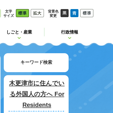
文字
背景色
サイズ
変更
しごと・産業
行政情報
キーワード検索
木更津市に住んでい
る外国人の方へ For
Residents