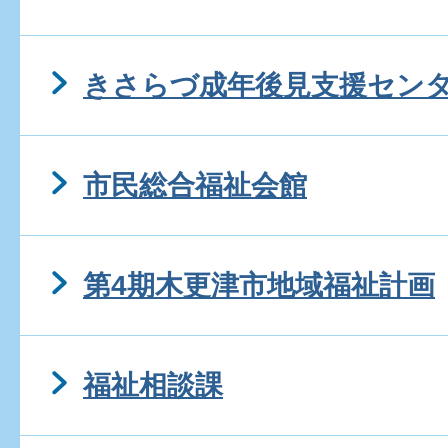
きさらづ成年後見支援セン
市民総合福祉会館
第4期木更津市地域福祉計画
福祉相談課