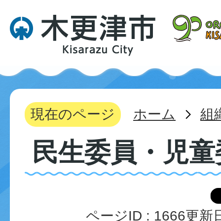
現在のページ
ホーム
組
民生委員・児童
ページID :
1666
更新日