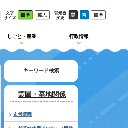
文字
背景色
サイズ
変更
しごと・産業
行政情報
キーワード検索
霊園・墓地関係
市営霊園