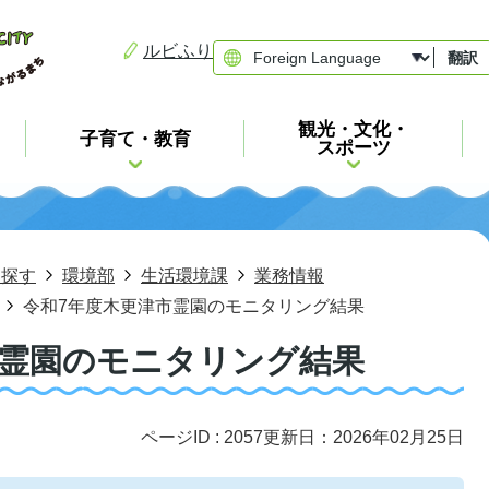
ルビふり
翻訳
観光・文化・
子育て・教育
スポーツ
ら探す
環境部
生活環境課
業務情報
令和7年度木更津市霊園のモニタリング結果
市霊園のモニタリング結果
ページID :
2057
更新日：2026年02月25日