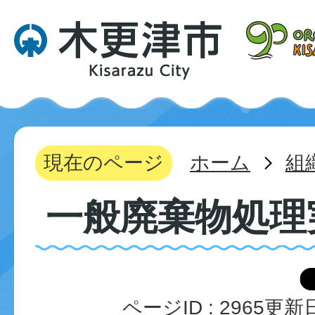
現在のページ
ホーム
組
一般廃棄物処理
ページID :
2965
更新日