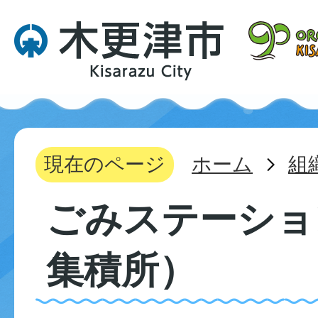
現在のページ
ホーム
組
ごみステーショ
集積所）