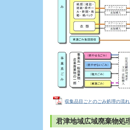
収集品目ごとのごみ処理の流れ (P
君津地域広域廃棄物処