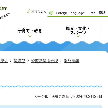
ルビふり
翻訳
観光・文化・
子育て・教育
スポーツ
ら探す
環境部
資源循環推進課
業務情報
ページID :
998
更新日：2024年02月29日