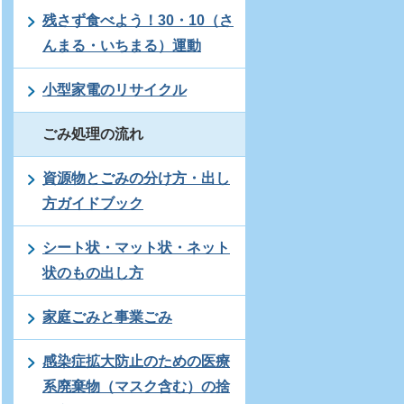
残さず食べよう！30・10（さ
んまる・いちまる）運動
小型家電のリサイクル
ごみ処理の流れ
資源物とごみの分け方・出し
方ガイドブック
シート状・マット状・ネット
状のもの出し方
家庭ごみと事業ごみ
感染症拡大防止のための医療
系廃棄物（マスク含む）の捨