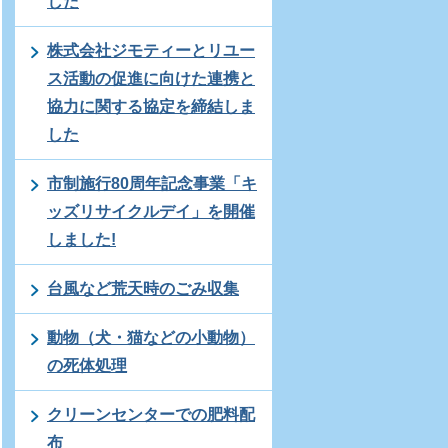
した
株式会社ジモティーとリユー
ス活動の促進に向けた連携と
協力に関する協定を締結しま
した
市制施行80周年記念事業「キ
ッズリサイクルデイ」を開催
しました!
台風など荒天時のごみ収集
動物（犬・猫などの小動物）
の死体処理
クリーンセンターでの肥料配
布