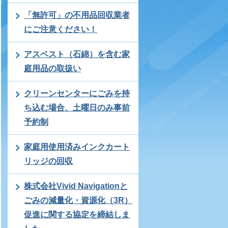
「無許可」の不用品回収業者
にご注意ください！
アスベスト（石綿）を含む家
庭用品の取扱い
クリーンセンターにごみを持
ち込む場合、土曜日のみ事前
予約制
家庭用使用済みインクカート
リッジの回収
株式会社Vivid Navigationと
ごみの減量化・資源化（3R）
促進に関する協定を締結しま