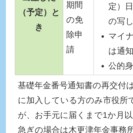
期間
定）
（予定）と
の免
の写
き
除申
マイ
請
は通
公的
基礎年金番号通知書の再交付は
に加入している方のみ市役所
が、お手元に届くまで1か月
急ぎの場合は木更津年金事務