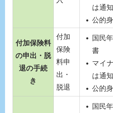
は通
公的
付加
国民
付加保険料
保険
書
の申出・脱
料申
マイ
退の手続
出・
は通
き
脱退
公的
国民