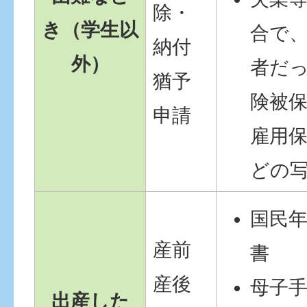
除・
き（学生以
合で
納付
外）
者だ
猶予
険被
申請
雇用
どの
国民
産前
書
産後
母子
出産した