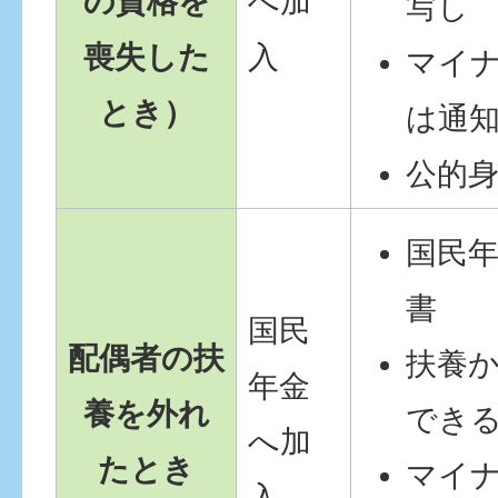
の資格を
へ加
写し
喪失した
入
マイ
とき）
は通
公的
国民
書
国民
配偶者の扶
扶養
年金
養を外れ
でき
へ加
たとき
マイ
入