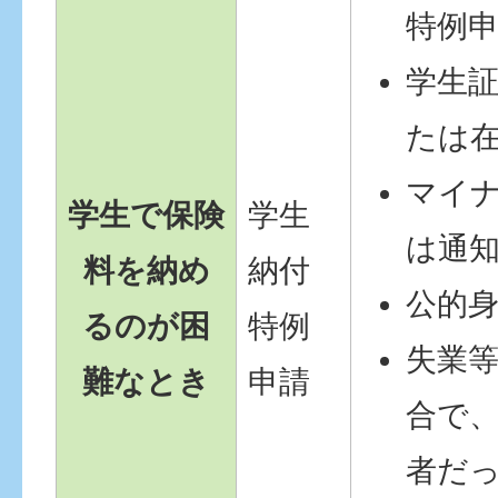
特例
学生
たは
マイ
学生で保険
学生
は通
料を納め
納付
公的
るのが困
特例
失業
難なとき
申請
合で
者だ