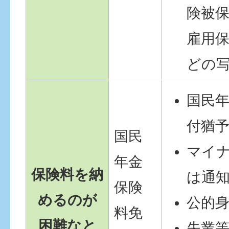
険被
雇用
どの
国民
付猶
国民
マイ
年金
保険料を納
は通
保険
めるのが
公的
料免
困難なと
失業