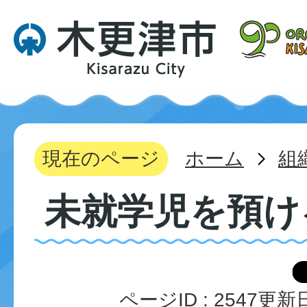
現在のページ
ホーム
組
未就学児を預け
ページID :
2547
更新日